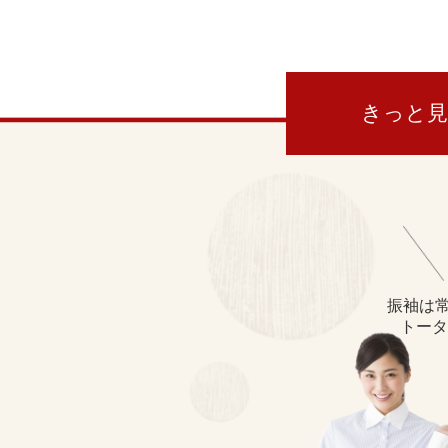
きっと
振袖は常
トータ