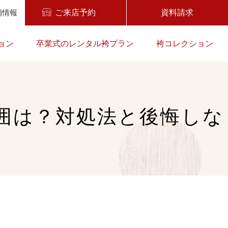
舗情報
ご来店予約
資料請求
ョン
卒業式のレンタル袴プラン
袴コレクション
囲は？対処法と後悔しな