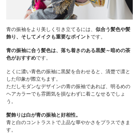
青の振袖をより美しく引き立てるには、
似合う髪色や髪
飾り、そしてメイクも重要なポイント
です。
青の振袖に合う髪色は、落ち着きのある黒髪～暗めの茶
色がおすすめ
です。
とくに濃い青色の振袖に黒髪を合わせると、清楚で凛と
した印象が際立ちます。
ただしモダンなデザインの青の振袖であれば、明るめの
ヘアカラーでも雰囲気を損なわずに着こなせるでしょ
う。
髪飾りは白が青の振袖と好相性。
青と白のコントラストで上品な華やかさをプラスできま
す。