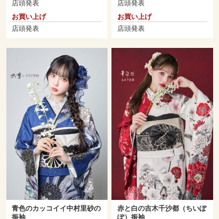
店頭発表
店頭発表
お買い上げ
お買い上げ
店頭発表
店頭発表
青色のカッコイイ中村里砂の
赤と白の吉木千沙都（ちいぽ
振袖
ぽ）振袖