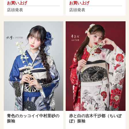
お買い上げ
お買い上げ
店頭発表
店頭発表
青色のカッコイイ中村里砂の
赤と白の吉木千沙都（ちいぽ
振袖
ぽ）振袖