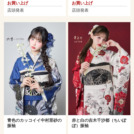
お買い上げ
お買い上げ
店頭発表
店頭発表
青色のカッコイイ中村里砂の
赤と白の吉木千沙都（ちいぽ
振袖
ぽ）振袖