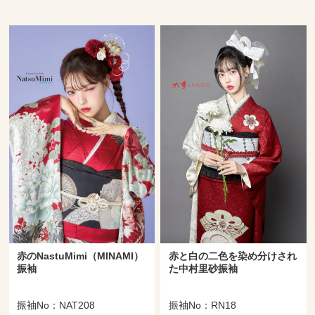
赤のNastuMimi（MINAMI）
赤と白の二色を染め分けされ
振袖
た中村里砂振袖
振袖No：NAT208
振袖No：RN18