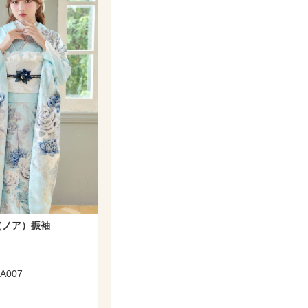
（ノア）振袖
A007