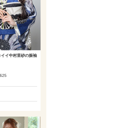
コイイ中村里砂の振袖
625