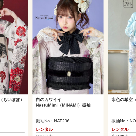
（ちいぽぽ）
白のカワイイ
水色の希空
NastuMimi（MINAMI）振袖
振袖No：NAT206
振袖No：NO
レンタル
レンタル